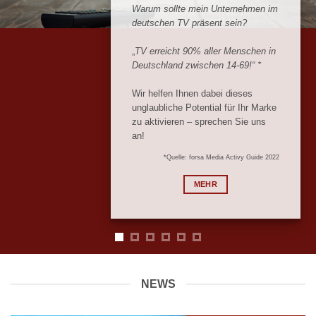
Unternehmen nationales Fernsehen
TV-Umfeld.
ohne Streuverluste als
Sie haben Fragen? Wir haben die Antworten!
Werbemedium nutzen?
Wir freuen uns auf Ihre
Kontaktaufnahme
!
„Indem wir aus den 12,5 Mio.
Smart-TV-Geräten* genau die
Geräte für Sie ansteuern, wo Sie
Ihre Zielgruppe finden!“
Wie das geht? Sprechen Sie uns
an!
*Quelle:
ProSiebenSat1 2023
MEHR
NEWS